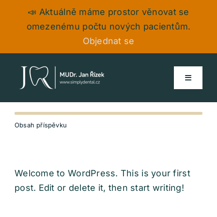
Skip
📣 Aktuálně máme prostor věnovat se
to
omezenému počtu nových pacientům.
content
Objednat se
Toggle
Navigati
Služby
Obsah příspěvku
Ceník
Welcome to WordPress. This is your first
O nás
post. Edit or delete it, then start writing!
OBJEDNAT SE